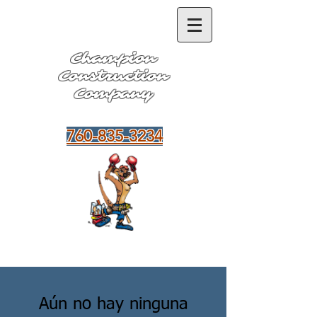
Champion
Construction
Company
Hablamos Español
760-835-3234
Aún no hay ninguna