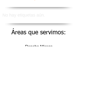
No hay etiquetas aún.
Áreas que servimos:
Rancho Mirage
Sky Valley
Thermal
Thousand Palms
760-835-3234