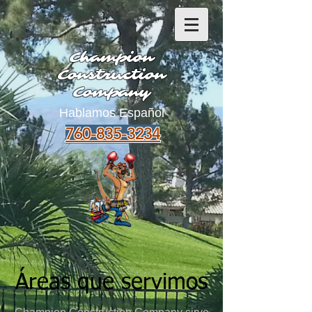
Champion
Construction
Company
Hablamos Español
760-835-3234
Áreas que servimos