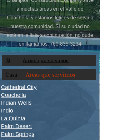
Champion Construction Company sirve
a muchas áreas en el Valle de
Coachella y estamos felices de servir a
nuestra comunidad. Si su ciudad no
está en la lista a continuación, no dude
en llamarnos,
760-835-3234
/
Áreas que servimos
Casa
/
Áreas que servimos
Cathedral City
Coachella
Indian Wells
Indio
La Quinta
Palm Desert
Palm Springs