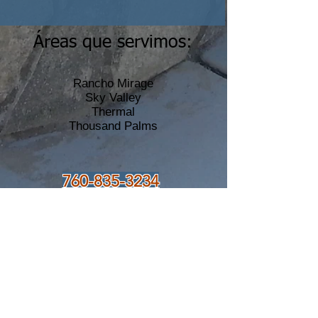
Áreas que servimos:
Rancho Mirage
Sky Valley
Thermal
Thousand Palms
760-835-3234
Aceptamos efectivo, cheques y tarjetas de
crédito.
Se aceptan tarjetas de crédito con un